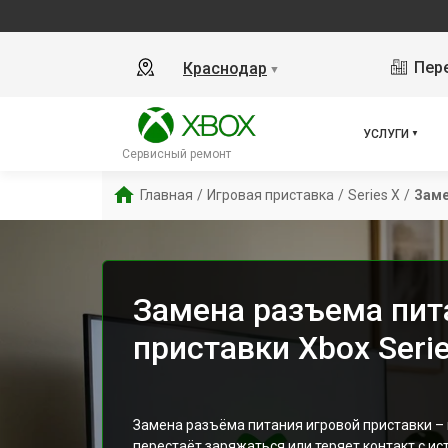
Пере
Краснодар
▼
УСЛУГИ
Сервисный ремонт
Главная
/
Игровая приставка
/
Series X
/
Заме
Замена разъема пит
приставки Xbox Seri
Замена разъёма питания игровой приставки –
перестаёт заряжаться или теряет контакт с ис