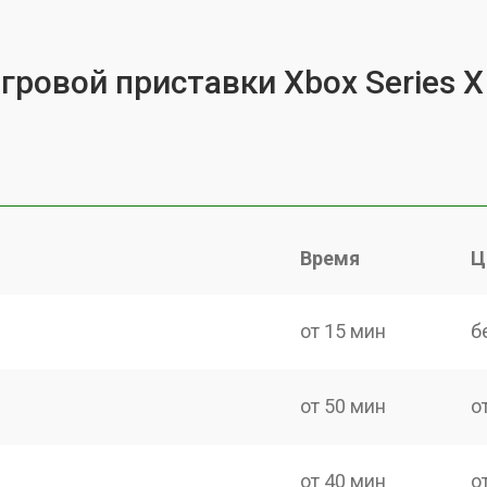
гровой приставки Xbox Series X
Время
Ц
от 15 мин
б
от 50 мин
о
от 40 мин
о