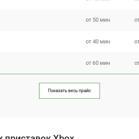
от 50 мин
о
от 40 мин
о
от 60 мин
о
от 40 мин
о
Показать весь прайс
от 70 мин
о
от 50 мин
о
х приставок Xbox