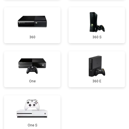
360
360 S
One
360 E
One S