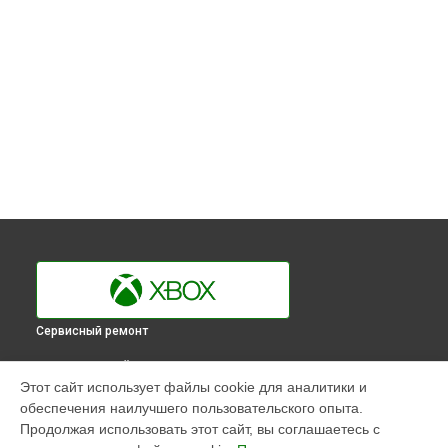
Сервисный ремонт
ВЫБЕРИ СВОЙ ГОРОД
Этот сайт использует файлы cookie для аналитики и
Ремонт Blu-Ray игровой приставки Series X Xbox в
обеспечения наилучшего пользовательского опыта.
Краснодаре
Продолжая использовать этот сайт, вы соглашаетесь с
Ремонт Blu-Ray игровой приставки Series X Xbox в
Ростове-