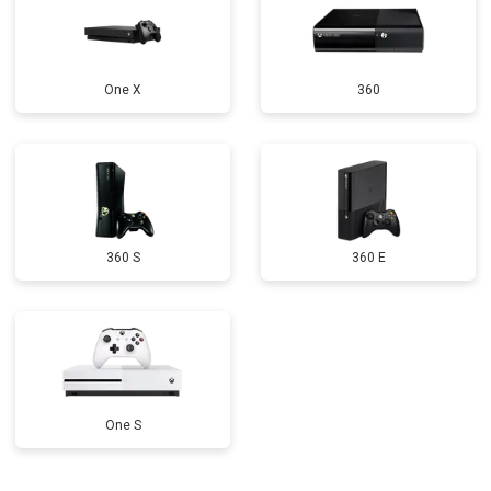
One X
360
360 S
360 E
One S