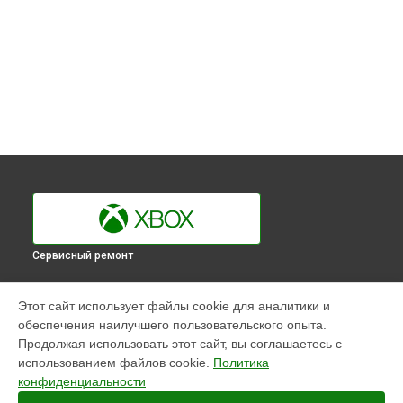
Сервисный ремонт
ВЫБЕРИ СВОЙ ГОРОД
Этот сайт использует файлы cookie для аналитики и
Ремонт Blu-Ray игровой приставки One Xbox в
Краснодаре
обеспечения наилучшего пользовательского опыта.
Ремонт Blu-Ray игровой приставки One Xbox в
Ростове-на-
Продолжая использовать этот сайт, вы соглашаетесь с
Дону
использованием файлов cookie.
Политика
Ремонт Blu-Ray игровой приставки One Xbox в
Нижнем
конфиденциальности
Новгороде