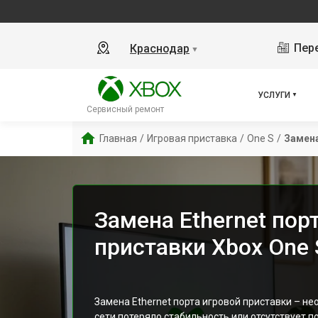
Пере
Краснодар
▼
УСЛУГИ
Сервисный ремонт
Главная
/
Игровая приставка
/
One S
/
Замена
Замена Ethernet пор
приставки Xbox One 
Замена Ethernet порта игровой приставки – н
сети потеряло стабильность или отсутствует 