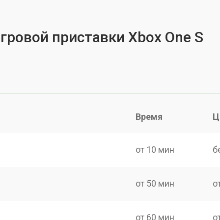
игровой приставки Xbox One S
Время
Ц
от 10 мин
б
от 50 мин
о
от 60 мин
о