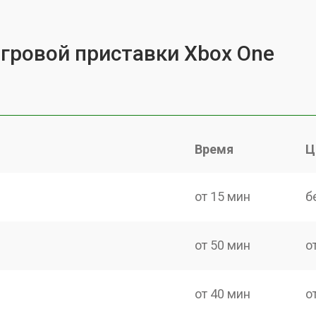
игровой приставки Xbox One
Время
Ц
от 15 мин
б
от 50 мин
о
от 40 мин
о