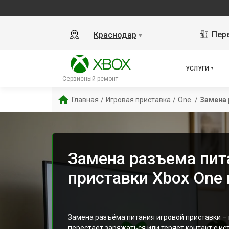
Пере
Краснодар
▼
УСЛУГИ
Сервисный ремонт
Главная
/
Игровая приставка
/
One 
/
Замена 
Замена разъема пит
приставки Xbox One
Замена разъёма питания игровой приставки –
перестаёт заряжаться или теряет контакт с ис