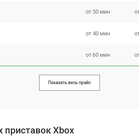
от 50 мин
о
от 40 мин
о
от 60 мин
о
от 40 мин
о
Показать весь прайс
от 70 мин
о
от 50 мин
о
х приставок Xbox