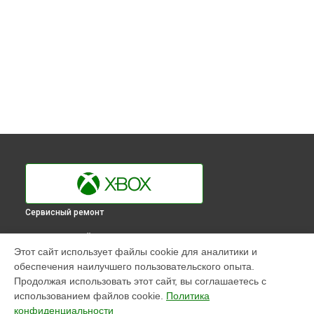
Сервисный ремонт
ВЫБЕРИ СВОЙ ГОРОД
Этот сайт использует файлы cookie для аналитики и
Диагностика игровой приставки One Xbox в
Краснодаре
обеспечения наилучшего пользовательского опыта.
Диагностика игровой приставки One Xbox в
Ростове-на-
Продолжая использовать этот сайт, вы соглашаетесь с
Дону
использованием файлов cookie.
Политика
Диагностика игровой приставки One Xbox в
Нижнем
конфиденциальности