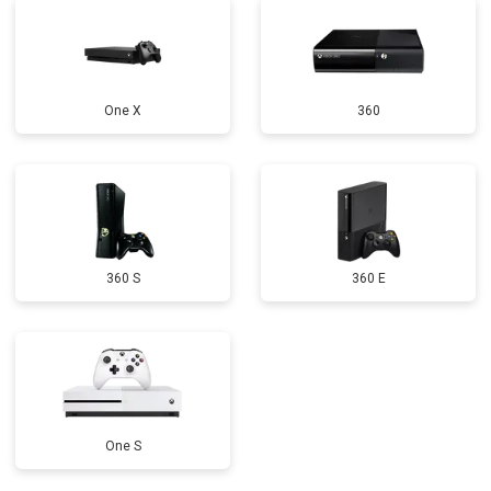
One X
360
360 S
360 E
One S