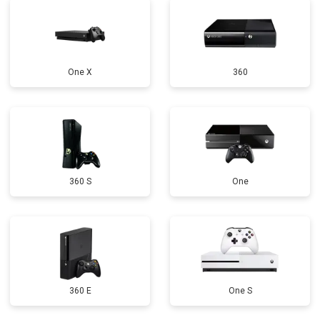
One X
360
360 S
One
360 E
One S