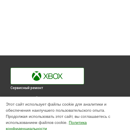
Сервисный ремонт
ВЫБЕРИ СВОЙ ГОРОД
Этот сайт использует файлы cookie для аналитики и
Замена модуля Wi-Fi игровой приставки 360 Xbox в
обеспечения наилучшего пользовательского опыта.
Краснодаре
Продолжая использовать этот сайт, вы соглашаетесь с
Замена модуля Wi-Fi игровой приставки 360 Xbox в
использованием файлов cookie.
Политика
Ростове-на-Дону
конфиденциальности