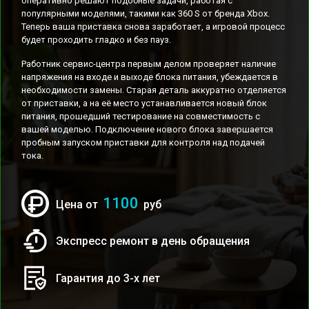
оперативно решают подобные задачи, работая с
популярными моделями, такими как 360 S от бренда Xbox.
Теперь ваша приставка снова заработает, а игровой процесс
будет проходить гладко и без пауз.
Работник сервис-центра первым делом проверяет наличие
напряжения на входе и выходе блока питания, убеждается в
необходимости замены. Старая деталь аккуратно отделяется
от приставки, а на её место устанавливается новый блок
питания, прошедший тестирование на совместимость с
вашей моделью. Подключение нового блока завершается
пробным запуском приставки для контроля над подачей
тока.
1100
Цена от
руб
Экспресс ремонт в день обращения
Гарантия до 3-х лет