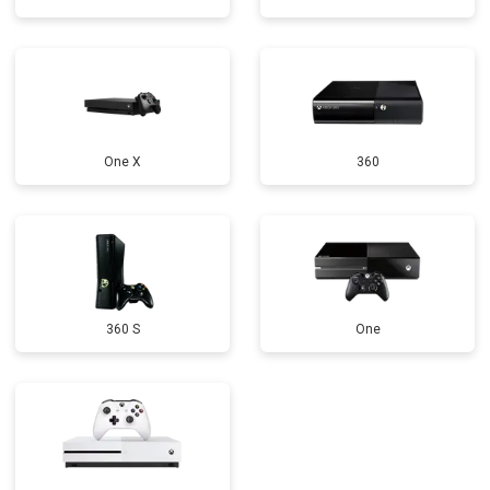
One X
360
360 S
One