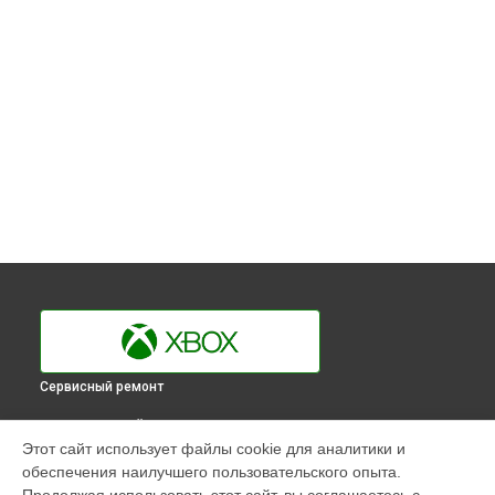
Сервисный ремонт
ВЫБЕРИ СВОЙ ГОРОД
Этот сайт использует файлы cookie для аналитики и
Диагностика игровой приставки 360 E Xbox в
Краснодаре
обеспечения наилучшего пользовательского опыта.
Диагностика игровой приставки 360 E Xbox в
Ростове-на-