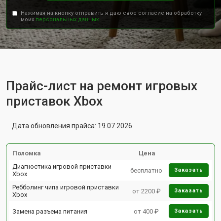
Нажимая на кнопку отправить я даю свое согласие на обработку
моих
персональных данных.
Прайс-лист на ремонт игровых
приставок Xbox
Дата обновления прайса: 19.07.2026
Поломка
Цена
Диагностика игровой приставки
бесплатно
Заказать
Xbox
Ребболинг чипа игровой приставки
от 2200 ₽
Заказать
Xbox
Замена разъема питания
от 400 ₽
Заказать